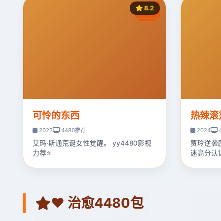
8.2
可怜的东西
热辣滚
2023
4480推荐
2024
艾玛·斯通荒诞女性觉醒。 yy4480影视
贾玲逆袭
力荐⭐
迷高分认
❤️ 治愈4480包