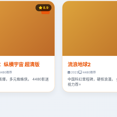
8.9
：纵横宇宙 超清版
流浪地球2
4480推荐
2023
4480推荐
核爆，多元蜘蛛侠。 4480影迷
中国科幻里程碑，硬核浪漫。 y
。
视力荐⭐