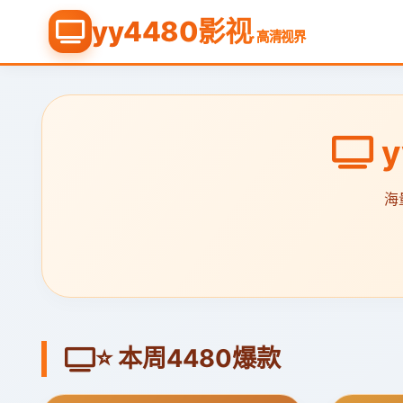
yy4480影视
· 高清视界
y
海
⭐ 本周4480爆款