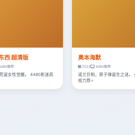
东西 超清版
奥本海默
4480推荐
2023
4480推荐
荒诞女性觉醒。 4480影迷高
诺兰巨制，原子弹诞生之谜。 y
视力荐⭐