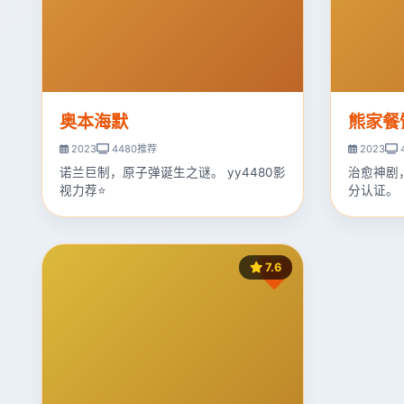
奥本海默
熊家餐
2023
4480推荐
2023
诺兰巨制，原子弹诞生之谜。 yy4480影
治愈神剧
视力荐⭐
分认证。
7.6