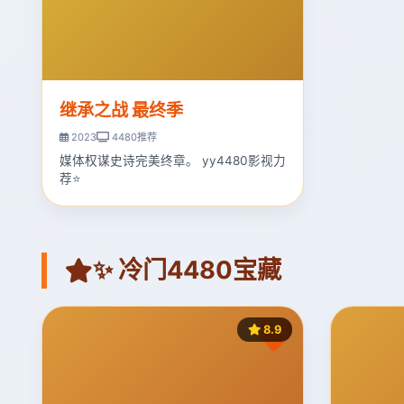
继承之战 最终季
2023
4480推荐
媒体权谋史诗完美终章。 yy4480影视力
荐⭐
✨ 冷门4480宝藏
8.9