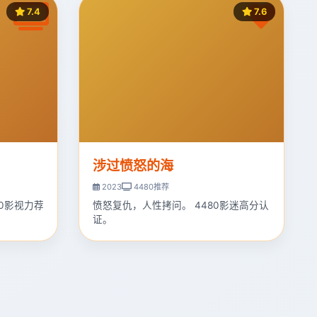
7.4
7.6
涉过愤怒的海
2023
4480推荐
80影视力荐
愤怒复仇，人性拷问。 4480影迷高分认
证。