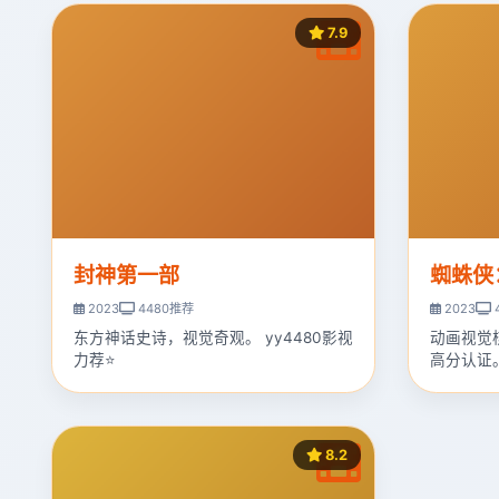
7.9
封神第一部
蜘蛛侠
2023
4480推荐
2023
东方神话史诗，视觉奇观。 yy4480影视
动画视觉
力荐⭐
高分认证
8.2