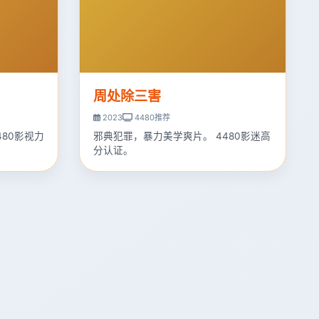
周处除三害
2023
4480推荐
480影视力
邪典犯罪，暴力美学爽片。 4480影迷高
分认证。