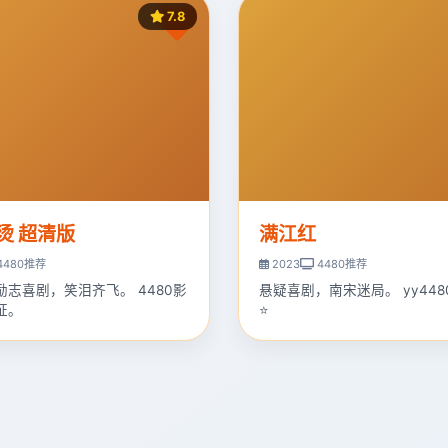
7.8
烫 超清版
满江红
4480推荐
2023
4480推荐
励志喜剧，笑泪齐飞。 4480影
悬疑喜剧，南宋迷局。 yy44
证。
⭐