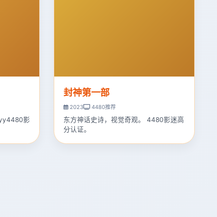
封神第一部
2023
4480推荐
y4480影
东方神话史诗，视觉奇观。 4480影迷高
分认证。