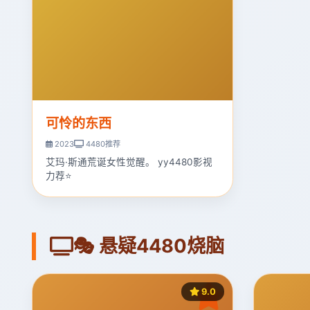
可怜的东西
2023
4480推荐
艾玛·斯通荒诞女性觉醒。 yy4480影视
力荐⭐
🎭 悬疑4480烧脑
9.0