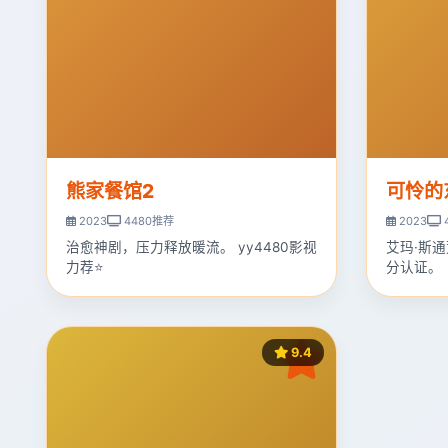
熊家餐馆2
可怜的
2023
4480推荐
2023
治愈神剧，压力释放暖流。 yy4480影视
艾玛·斯通
力荐⭐
分认证。
9.4