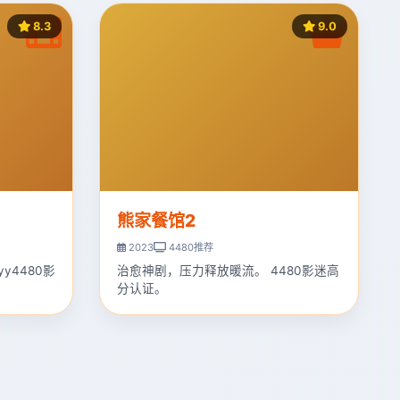
8.3
9.0
熊家餐馆2
2023
4480推荐
y4480影
治愈神剧，压力释放暖流。 4480影迷高
分认证。