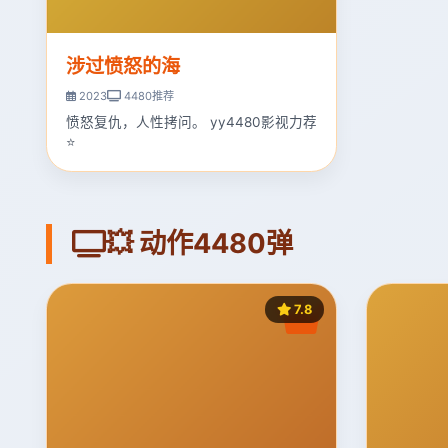
涉过愤怒的海
2023
4480推荐
愤怒复仇，人性拷问。 yy4480影视力荐
⭐
💥 动作4480弹
7.8