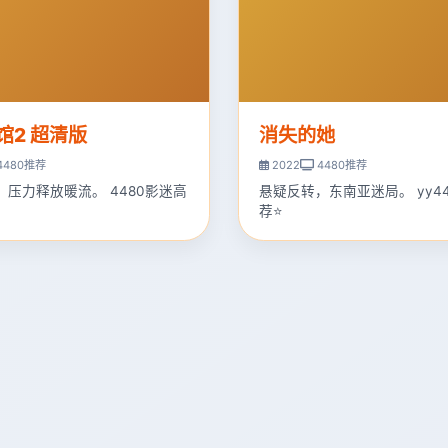
馆2 超清版
消失的她
4480推荐
2022
4480推荐
，压力释放暖流。 4480影迷高
悬疑反转，东南亚迷局。 yy4
荐⭐