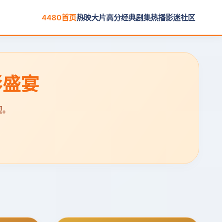
4480首页
热映大片
高分经典
剧集热播
影迷社区
影盛宴
视。