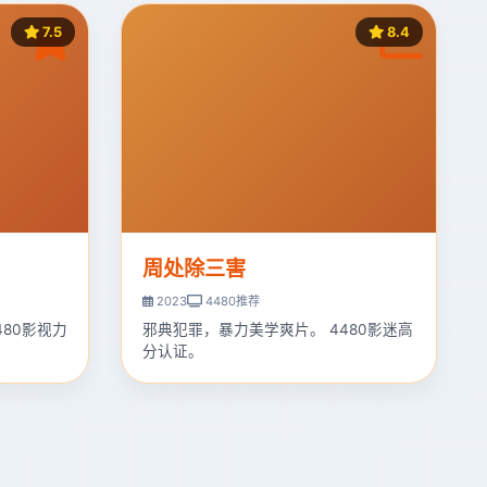
7.5
8.4
周处除三害
2023
4480推荐
480影视力
邪典犯罪，暴力美学爽片。 4480影迷高
分认证。