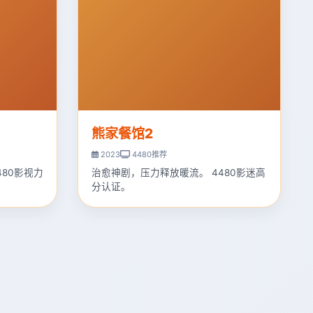
熊家餐馆2
2023
4480推荐
480影视力
治愈神剧，压力释放暖流。 4480影迷高
分认证。