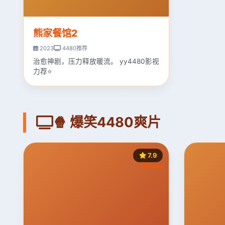
熊家餐馆2
2023
4480推荐
治愈神剧，压力释放暖流。 yy4480影视
力荐⭐
🍿 爆笑4480爽片
7.9