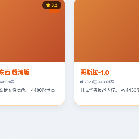
8.2
东西 超清版
哥斯拉-1.0
4480推荐
2023
4480推荐
荒诞女性觉醒。 4480影迷高
日式怪兽反战内核。 yy4480