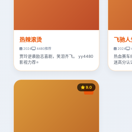
热辣滚烫
飞驰人
2024
4480推荐
2024
贾玲逆袭励志喜剧，笑泪齐飞。 yy4480
热血赛车
影视力荐⭐
迷高分认
9.0