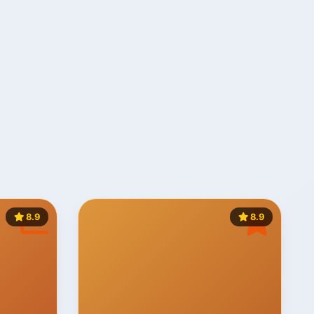
8.9
8.9