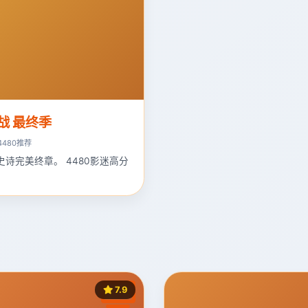
战 最终季
4480推荐
史诗完美终章。 4480影迷高分
7.9