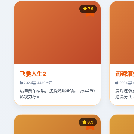
7.9
飞驰人生2
热辣滚
2024
4480推荐
2024
热血赛车续集，沈腾燃爆全场。 yy4480
贾玲逆袭
影视力荐⭐
迷高分认
8.9