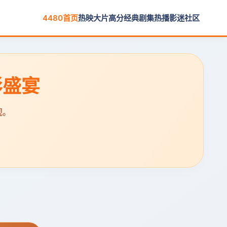
4480首页
热映大片
高分经典
剧集热播
影迷社区
影盛宴
视。