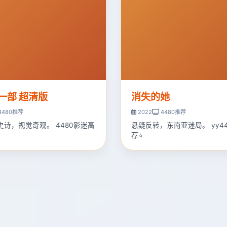
一部 超清版
消失的她
4480推荐
2022
4480推荐
史诗，视觉奇观。 4480影迷高
悬疑反转，东南亚迷局。 yy4
荐⭐