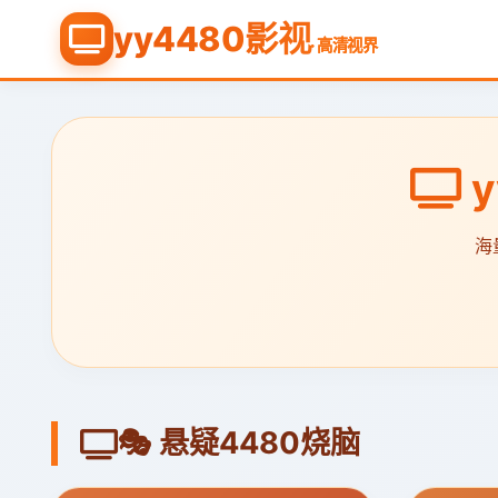
yy4480影视
· 高清视界
y
海
🎭 悬疑4480烧脑