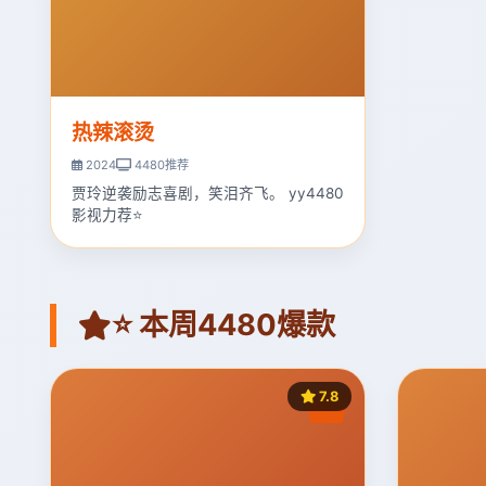
热辣滚烫
2024
4480推荐
贾玲逆袭励志喜剧，笑泪齐飞。 yy4480
影视力荐⭐
⭐ 本周4480爆款
7.8