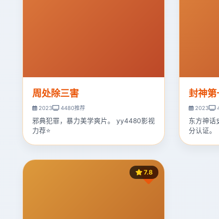
周处除三害
封神第
2023
4480推荐
2023
邪典犯罪，暴力美学爽片。 yy4480影视
东方神话
力荐⭐
分认证。
7.8