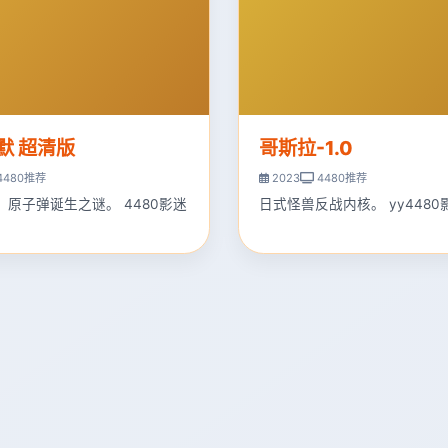
默 超清版
哥斯拉-1.0
4480推荐
2023
4480推荐
，原子弹诞生之谜。 4480影迷
日式怪兽反战内核。 yy4480
。