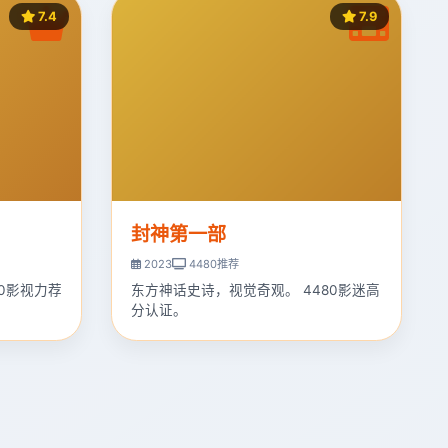
7.4
7.9
封神第一部
2023
4480推荐
80影视力荐
东方神话史诗，视觉奇观。 4480影迷高
分认证。