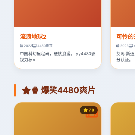
流浪地球2
可怜的
2023
4480推荐
2023
中国科幻里程碑，硬核浪漫。 yy4480影
艾玛·斯通
视力荐⭐
分认证。
🍿 爆笑4480爽片
7.8