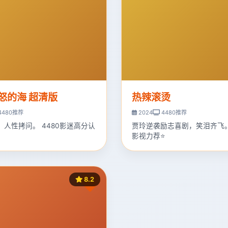
怒的海 超清版
热辣滚烫
4480推荐
2024
4480推荐
，人性拷问。 4480影迷高分认
贾玲逆袭励志喜剧，笑泪齐飞。 
影视力荐⭐
8.2