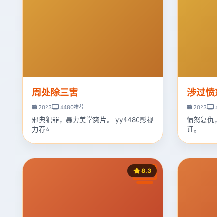
周处除三害
涉过愤
2023
4480推荐
2023
邪典犯罪，暴力美学爽片。 yy4480影视
愤怒复仇
力荐⭐
证。
8.3