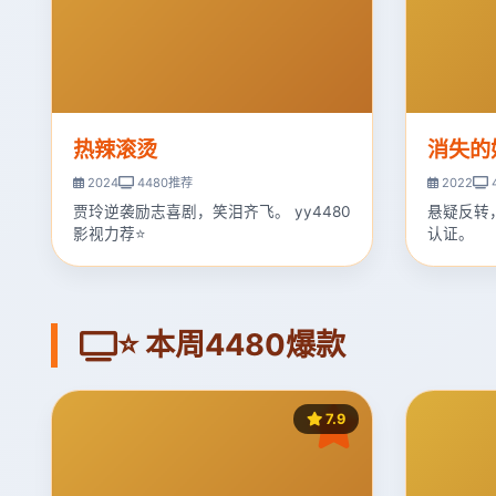
热辣滚烫
消失的
2024
4480推荐
2022
贾玲逆袭励志喜剧，笑泪齐飞。 yy4480
悬疑反转
影视力荐⭐
认证。
⭐ 本周4480爆款
7.9