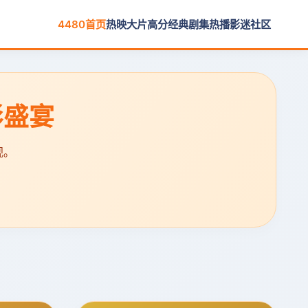
4480首页
热映大片
高分经典
剧集热播
影迷社区
影盛宴
视。