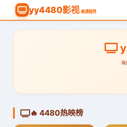
yy4480影视
· 高清视界
y
海
🔥 4480热映榜