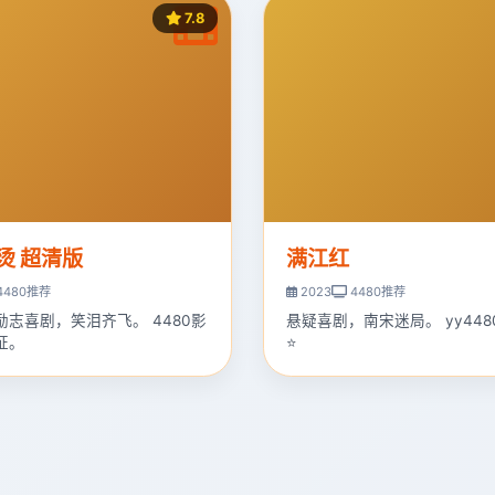
7.8
烫 超清版
满江红
4480推荐
2023
4480推荐
励志喜剧，笑泪齐飞。 4480影
悬疑喜剧，南宋迷局。 yy44
证。
⭐