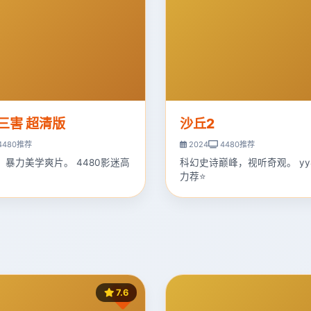
三害 超清版
沙丘2
4480推荐
2024
4480推荐
，暴力美学爽片。 4480影迷高
科幻史诗巅峰，视听奇观。 yy
力荐⭐
7.6