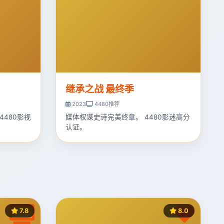
继承之战 最终季
2023
4480推荐
4480影视
媒体权谋史诗完美终章。 4480影迷高分
认证。
7.8
8.0