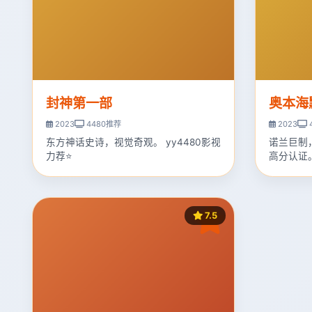
封神第一部
奥本海
2023
4480推荐
2023
东方神话史诗，视觉奇观。 yy4480影视
诺兰巨制
力荐⭐
高分认证
7.5