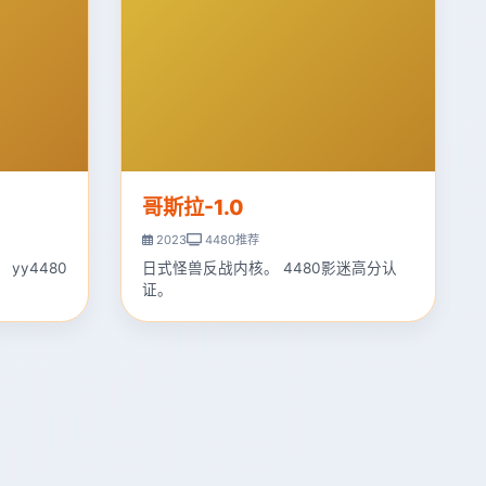
哥斯拉-1.0
2023
4480推荐
yy4480
日式怪兽反战内核。 4480影迷高分认
证。