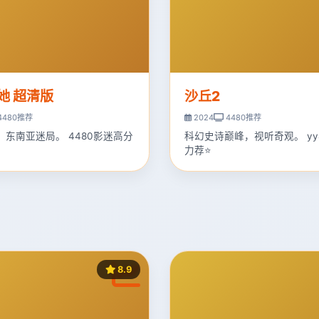
她 超清版
沙丘2
4480推荐
2024
4480推荐
，东南亚迷局。 4480影迷高分
科幻史诗巅峰，视听奇观。 yy
力荐⭐
8.9