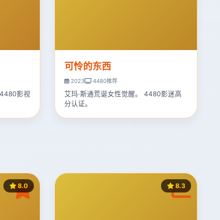
可怜的东西
2023
4480推荐
4480影视
艾玛·斯通荒诞女性觉醒。 4480影迷高
分认证。
8.0
8.3