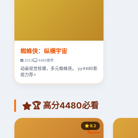
蜘蛛侠：纵横宇宙
2023
4480推荐
动画视觉核爆，多元蜘蛛侠。 yy4480影
视力荐⭐
🏆 高分4480必看
8.2