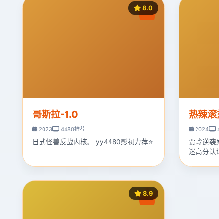
8.0
哥斯拉-1.0
热辣滚
2023
4480推荐
2024
日式怪兽反战内核。 yy4480影视力荐⭐
贾玲逆袭
迷高分认
8.9