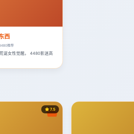
东西
4480推荐
荒诞女性觉醒。 4480影迷高
7.5