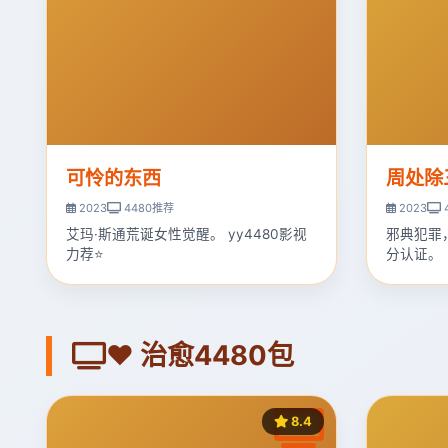
可怜的东西
周处除
2023
4480推荐
2023
艾玛·斯通荒诞女性觉醒。 yy4480影视
邪典犯罪
力荐⭐
分认证。
❤️ 治愈4480包
8.4